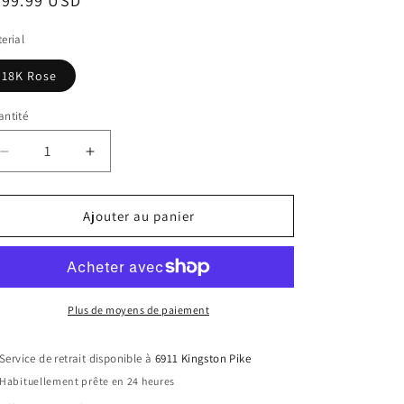
ix
499.99 USD
bituel
erial
18K Rose
ntité
Réduire
Augmenter
la
la
quantité
quantité
de
de
Ajouter au panier
18g
18g
5
5
Stone
Stone
with
with
Aurora
Aurora
Plus de moyens de paiement
Borealis
Borealis
Cubic
Cubic
Service de retrait disponible à
6911 Kingston Pike
Zirconia
Zirconia
Habituellement prête en 24 heures
Seam
Seam