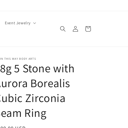
Event Jewelry
Connexion
Panier
N THIS WAY BODY ARTS
8g 5 Stone with
urora Borealis
ubic Zirconia
Seam Ring