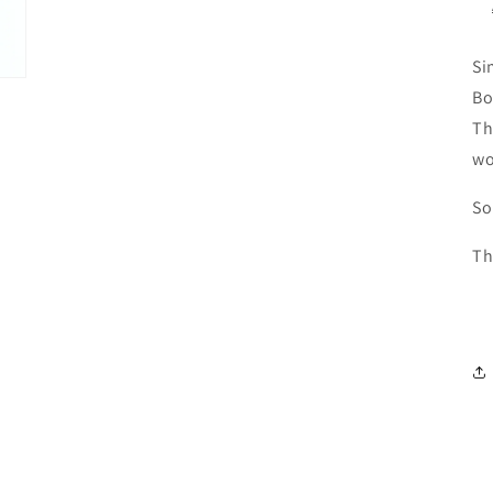
Si
Bo
Th
wo
So
Th