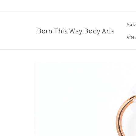
et
passer
au
contenu
Mais
Born This Way Body Arts
Afte
Passer aux
informations
produits