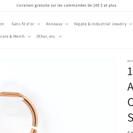
Livraison gratuite sur les commandes de 100 $ et plus
on
Sans fil d'or
Anneaux
Nipple & Industrial Jewelry
rcare & Merch
Other, etc.
BOR
1
A
C